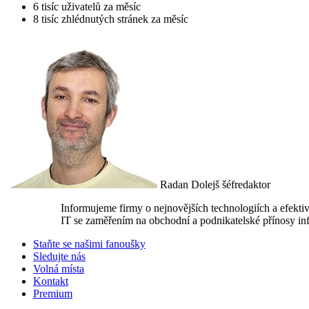
6
tisíc
uživatelů za měsíc
8
tisíc
zhlédnutých stránek za měsíc
Radan Dolejš
šéfredaktor
Informujeme firmy o nejnovějších technologiích a efekti
IT se zaměřením na obchodní a podnikatelské přínosy in
Staňte se našimi fanoušky
Sledujte nás
Volná místa
Kontakt
Premium