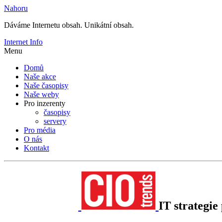
Nahoru
Dáváme Internetu obsah. Unikátní obsah.
Internet Info
Menu
Domů
Naše akce
Naše časopisy
Naše weby
Pro inzerenty
časopisy
servery
Pro média
O nás
Kontakt
IT strategi