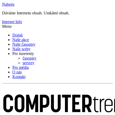
Nahoru
Dáváme Internetu obsah. Unikátní obsah.
Internet Info
Menu
Domů
Naše akce
Naše časopisy
Naše weby
Pro inzerenty
časopisy
servery
Pro média
O nás
Kontakt