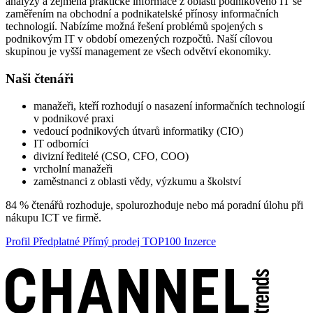
analýzy a zejména praktické informace z oblasti podnikového IT se
zaměřením na obchodní a podnikatelské přínosy informačních
technologií. Nabízíme možná řešení problémů spojených s
podnikovým IT v období omezených rozpočtů. Naší cílovou
skupinou je vyšší management ze všech odvětví ekonomiky.
Naši čtenáři
manažeři, kteří rozhodují o nasazení informačních technologií
v podnikové praxi
vedoucí podnikových útvarů informatiky (CIO)
IT odborníci
divizní ředitelé (CSO, CFO, COO)
vrcholní manažeři
zaměstnanci z oblasti vědy, výzkumu a školství
84 % čtenářů rozhoduje, spolurozhoduje nebo má poradní úlohu při
nákupu ICT ve firmě.
Profil
Předplatné
Přímý prodej
TOP100
Inzerce