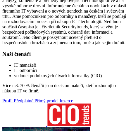
analýzy, komentáře a přehledy nejnovějších technologií dříve a na
vysoké odborné úrovni. Informujeme čtenáře o novinkách v oblasti
firemního IT vybavení a o nových trendech na českém i světovém
trhu. Jsme pomocníkem pro odborníky a manažery, kteří se podílejí
na rozhodovacím procesu při nákupu ICT technologií. Nedílnou
součástí časopisu je i čtvrtletník Securitytrends, který se věnuje
bezpečnosti počítačových systémů, ochraně dat, informací a
soukromí. Jeho cílem je poskytnout ucelený přehled o
bezpečnostních hrozbách a zejména o tom, proč a jak se jim bránit.
Naši čtenáři
IT manažeři
IT odborníci
vedoucí podnikových útvarů informatiky (CIO)
Více než 70 % čtenářů jsou decision makeři, kteří rozhodují o
nákupu IT ve firmě.
Profil
Předplatné
Přímý prodej
Inzerce