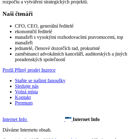
rozpočtu a vytváření strategických projektů.
Naši čtenáři
CFO, CEO, generální ředitelé
ekonomičtí ředitelé
manažeři s vysokými rozhodovacími pravomocemi, top
manažeři
jednatelé, členové dozorčích rad, prokuristé
zaměstnanci advokátních kanceláří, auditorských a jiných
poradenských společností
Profil
Přímý prodej
Inzerce
Staňte se našimi fanoušky
Sledujte nás
Volná místa
Kontakt
Premium
Internet Info
Internet Info
Dáváme Internetu obsah.