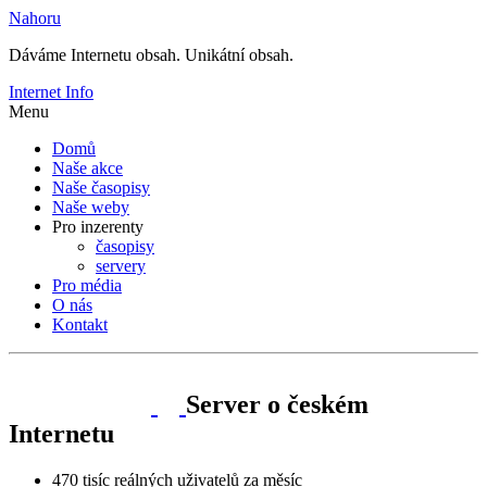
Nahoru
Dáváme Internetu obsah. Unikátní obsah.
Internet Info
Menu
Domů
Naše akce
Naše časopisy
Naše weby
Pro inzerenty
časopisy
servery
Pro média
O nás
Kontakt
Server o českém
Internetu
470
tisíc
reálných uživatelů za měsíc