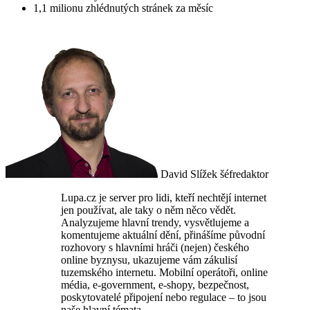
1,1
milionu
zhlédnutých stránek za měsíc
David Slížek
šéfredaktor
Lupa.cz je server pro lidi, kteří nechtějí internet
jen používat, ale taky o něm něco vědět.
Analyzujeme hlavní trendy, vysvětlujeme a
komentujeme aktuální dění, přinášíme původní
rozhovory s hlavními hráči (nejen) českého
online byznysu, ukazujeme vám zákulisí
tuzemského internetu. Mobilní operátoři, online
média, e-government, e-shopy, bezpečnost,
poskytovatelé připojení nebo regulace – to jsou
naše hlavní témata.