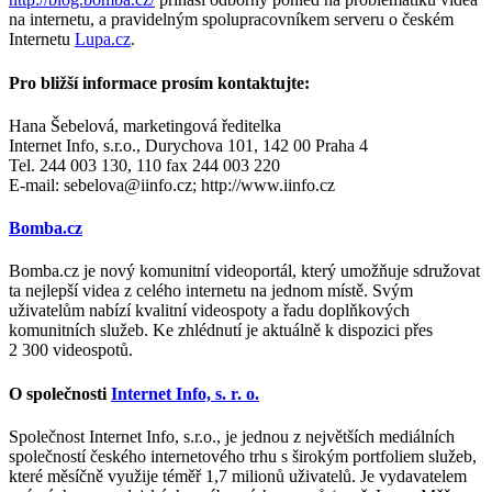
na internetu, a pravidelným spolupracovníkem serveru o českém
Internetu
Lupa.cz
.
Pro bližší informace prosím kontaktujte:
Hana Šebelová, marketingová ředitelka
Internet Info, s.r.o., Durychova 101, 142 00 Praha 4
Tel. 244 003 130, 110 fax 244 003 220
E-mail: sebelova@iinfo.cz; http://www.iinfo.cz
Bomba.cz
Bomba.cz je nový komunitní videoportál, který umožňuje sdružovat
ta nejlepší videa z celého internetu na jednom místě. Svým
uživatelům nabízí kvalitní videospoty a řadu doplňkových
komunitních služeb. Ke zhlédnutí je aktuálně k dispozici přes
2 300 videospotů.
O společnosti
Internet Info, s. r. o.
Společnost Internet Info, s.r.o., je jednou z největších mediálních
společností českého internetového trhu s širokým portfoliem služeb,
které měsíčně využije téměř 1,7 milionů uživatelů. Je vydavatelem