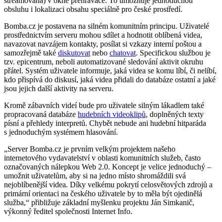
streamována) v okně přehrávače. To umožňuje jednoduchou
obsluhu i lokalizaci obsahu speciálně pro české prostředí.
Bomba.cz je postavena na silném komunitním principu. Uživatelé
prostřednictvím serveru mohou sdílet a hodnotit oblíbená videa,
navazovat navzájem kontakty, posílat si vzkazy interní poštou a
samozřejmě také
diskutovat
nebo
chatovat
. Specifickou službou je
tzv. epicentrum, neboli automatizované sledování aktivit okruhu
přátel. Systém uživatele informuje, jaká videa se komu líbí, či nelíbí,
kdo přispívá do diskusí, jaká videa přidali do databáze ostatní a jaké
jsou jejich další aktivity na serveru.
Kromě zábavních videí bude pro uživatele silným lákadlem také
propracovaná databáze
hudebních videoklipů
, doplněných texty
písní a přehledy interpretů. Chybět nebude ani hudební hitparáda
s jednoduchým systémem hlasování.
Server Bomba.cz je prvním velkým projektem našeho
internetového vydavatelství v oblasti komunitních služeb, často
označovaných nálepkou Web 2.0. Koncept je velice jednoduchý –
umožnit uživatelům, aby si na jedno místo shromáždili svá
nejoblíbenější videa. Díky velkému pokrytí celosvětových zdrojů a
primární orientaci na českého uživatele by to měla být ojedinělá
služba,
přibližuje základní myšlenku projektu Ján Simkanič,
výkonný ředitel společnosti Internet Info.