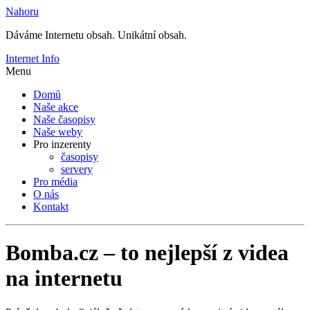
Nahoru
Dáváme Internetu obsah. Unikátní obsah.
Internet Info
Menu
Domů
Naše akce
Naše časopisy
Naše weby
Pro inzerenty
časopisy
servery
Pro média
O nás
Kontakt
Bomba.cz – to nejlepší z videa
na internetu