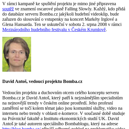
V rámci kampaně ke spuštění projektu je mimo jiné připravena
soutěž
ve znamení oscarové písně Falling Slowly. Každý, kdo přidá
do databáze serveru Bomba.cz jakýkoli hudební videoklip, bude
zařazen do slosování o vstupenky na koncert Markéty Irglové a
Glena Hansarda. Ten se uskuteční v sobotu 2. srpna 2008 v rámci
Mezinárodního hudebního festivalu v Českém Krumlově
.
David Antoš, vedoucí projektu Bomba.cz
Vedoucím projektu a duchovním otcem celého konceptu serveru
Bomba.cz je David Antoš, který patří k nejznámějším specialistům
na nejnovější trendy v českém online prostředí. Jeho profesní
zaměření se točí kolem témat jako jsou komunitní služby, video na
internetu nebo trendy v oblasti e-komerce. V současné době studuje
na Právnické fakultě a Institutu ekonomických studií UK. David
Antoš je také autorem speciálního Bombablogu, který na adrese
http://blog.bomba.cz/
přináší odborný pohled na problematiku videa