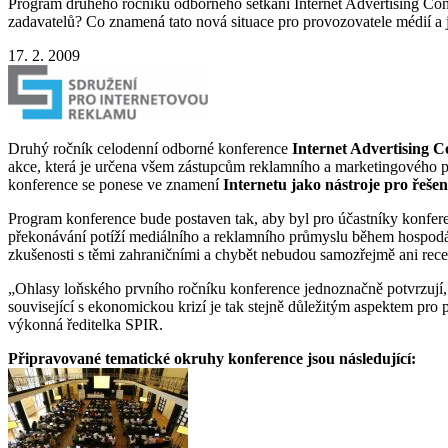
Program druhého ročníku odborného setkání Internet Advertising Con
zadavatelů? Co znamená tato nová situace pro provozovatele médií a j
17. 2. 2009
Druhý ročník celodenní odborné konference
Internet Advertising C
akce, která je určena všem zástupcům reklamního a marketingového pr
konference se ponese ve znamení
Internetu jako nástroje pro řešen
Program konference bude postaven tak, aby byl pro účastníky konfer
překonávání potíží mediálního a reklamního průmyslu během hospodá
zkušenosti s těmi zahraničními a chybět nebudou samozřejmě ani recept
Ohlasy loňského prvního ročníku konference jednoznačně potvrzují, 
související s ekonomickou krizí je tak stejně důležitým aspektem pro 
výkonná ředitelka SPIR.
Připravované tematické okruhy konference jsou následující: