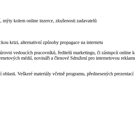
mýty kolem online inzerce, zkušenosti zadavatelů
kou krizi, alternativní způsoby propagace na internetu
úrovni vedoucích pracovníků, ředitelů marketingu, či zástupců onlin
ernetových médií, novináři a členové Sdružení pro internetovou rekla
 oblasti. Veškeré materiály včetně programu, přednesených prezentací i