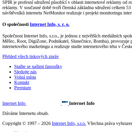
SPIR je profesní sdružení působící v oblasti internetové reklamy od r
reklamy. V současné době tvoří členská základna sdružení celkem 53
návštěvníků internetu NetMonitor realizuje i projekt monitoringu int
O společnosti
Internet Info, s. r. o.
Společnost Internet Info, s.r.o., je jednou z největších mediálních s
Měšec, Root, DigiZone, Podnikatel, Slunečnice, Bomba), provozuje
internetového marketingu a realizuje studie internetového trhu v Česk
Přehled všech tiskových zpráv
Staňte se našimi fanoušky
Sledujte nás
Volná místa
Kontakt
Premium
Internet Info
Internet Info
Dáváme Internetu obsah.
Copyright © 1997 – 2026
Internet Info, s.r.o.
Všechna práva vyhraze