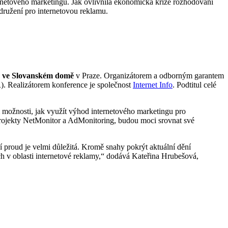
rnetového marketingu. Jak ovlivnila ekonomická krize rozhodování
družení pro internetovou reklamu.
9 ve Slovanském domě
v Praze. Organizátorem a odborným garantem
. Realizátorem konference je společnost
Internet Info
. Podtitul celé
 možnosti, jak využít výhod internetového marketingu pro
projekty NetMonitor a AdMonitoring, budou moci srovnat své
 proud je velmi důležitá. Kromě snahy pokrýt aktuální dění
h v oblasti internetové reklamy,
dodává Kateřina Hrubešová,