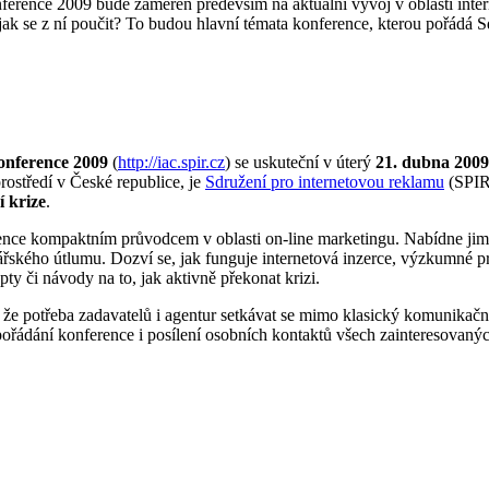
ference 2009 bude zaměřen především na aktuální vývoj v oblasti inte
ak se z ní poučit? To budou hlavní témata konference, kterou pořádá S
onference 2009
(
http://iac.spir.cz
) se uskuteční v úterý
21. dubna 200
ostředí v České republice, je
Sdružení pro internetovou reklamu
(SPIR)
í krize
.
ence kompaktním průvodcem v oblasti on-line marketingu. Nabídne jim
řského útlumu. Dozví se, jak funguje internetová inzerce, výzkumné 
y či návody na to, jak aktivně překonat krizi.
že potřeba zadavatelů i agentur setkávat se mimo klasický komunikační
pořádání konference i posílení osobních kontaktů všech zainteresovanýc