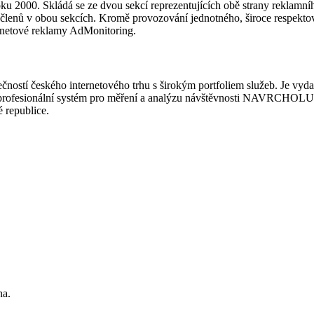
oku 2000. Skládá se ze dvou sekcí reprezentujících obě strany reklamní
 členů v obou sekcích. Kromě provozování jednotného, široce respekt
ernetové reklamy AdMonitoring.
polečností českého internetového trhu s širokým portfoliem služeb. Je 
 profesionální systém pro měření a analýzu návštěvnosti NAVRCHOLU.
é republice.
na.