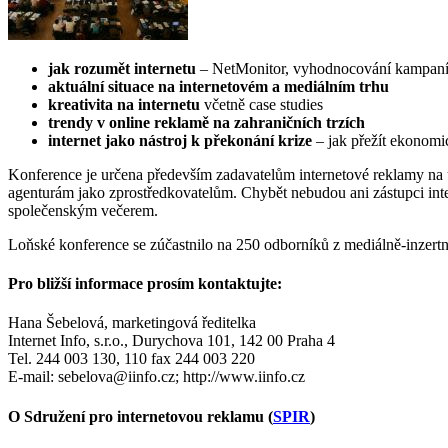
jak rozumět internetu
– NetMonitor, vyhodnocování kampaní, 
aktuální situace na internetovém a mediálním trhu
kreativita na internetu
včetně case studies
trendy v online reklamě na zahraničních trzích
internet jako nástroj k překonání krize
– jak přežít ekonomic
Konference je určena především zadavatelům internetové reklamy na 
agenturám jako zprostředkovatelům. Chybět nebudou ani zástupci int
společenským večerem.
Loňské konference se zúčastnilo na 250 odborníků z mediálně-inzertní
Pro bližší informace prosím kontaktujte:
Hana Šebelová, marketingová ředitelka
Internet Info, s.r.o., Durychova 101, 142 00 Praha 4
Tel. 244 003 130, 110 fax 244 003 220
E-mail: sebelova@iinfo.cz; http://www.iinfo.cz
O Sdružení pro internetovou reklamu (
SPIR
)