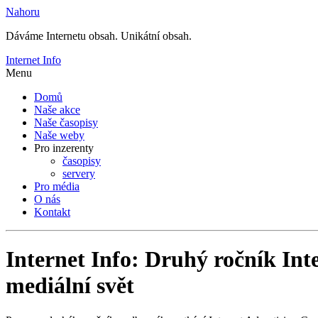
Nahoru
Dáváme Internetu obsah. Unikátní obsah.
Internet Info
Menu
Domů
Naše akce
Naše časopisy
Naše weby
Pro inzerenty
časopisy
servery
Pro média
O nás
Kontakt
Internet Info: Druhý ročník Int
mediální svět