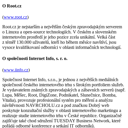
O Root.cz
(
www.root.cz
)
Root.cz je nejstarším a největším českým zpravodajským serverem
o Linuxu a open-source technologiích. V českém a slovenském
internetovém prostředí je jeho pozice zcela unikátní. Velká část
z téměř 130.000 uživatelů, kteří ho během měsíce navštíví, jsou
vysoce kvalifikovaní odborníci v oblasti informačních technologií.
O společnosti Internet Info, s. r. o.
(
www.iinfo.cz
)
Společnost Internet Info, s.r.o., je jednou z největších mediálních
společností českého internetového trhu s širokým portfoliem služeb.
Je vydavatelem známých zpravodajských a zábavních serverů (např.
Lupa, Měšec, Root, DigiZone, Podnikatel, Slunečnice, Bomba,
Vitalia), provozuje profesionální systém pro měření a analýzu
návštěvnosti NAVRCHOLU.cz a pod značkou Dobrý web
poskytuje konzultační služby v oblasti internetového marketingu a
realizuje studie internetového trhu v České republice. Organizačně
zajišťuje také chod sdružení TUESDAY Business Network, které
pořádá odborné konference a setkání IT odborníků.