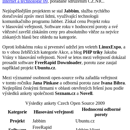
Internet a technologie 09
, pořádané sdružením CZ.NIC.
Nejúspěšnějším projektem se stal
Jabbim
, služba rychlého
doručování zpráv mezi lidmi, využívající technologii
komunikačního programu Jabber. Získal cenu Projekt roku
v hlasování veřejnosti, Software roku v hodnocení poroty a své
vítězství završil získáním ceny pro absolutního vítěze za nejvíce
získaných hlasů bez ohledu na kategorie.
Oproti loňskému roku si prvenství udržel jen veletrh
LinuxExpo
, a
to v obou žebříčcích kategorie Akce, a blog
PHP triky
Jakuba
Vrány v hlasování veřejnosti. Nově se letos mezi veřejností dokázal
prosadit software
FreeRapid Downloader
, porotu zase zaujal
například projekt
Ubuntu.cz
.
Mezi významné osobnosti open-source světa zařadila veřejnost
v tomto ročníku
Jana Pinkase
a odborná porota zase
Ivana Bíbra
.
Nejlepšími českými firmami v oblasti otevřených řešení jsou podle
výsledků ankety společnosti
Seznam.cz
a
Novell
.
Výsledky ankety Czech Open Source 2009
Hodnocení odborné
Kategorie
Hlasování veřejnosti
poroty
Projekt
Jabbim
Ubuntu.cz
FreeRapid
Software
Jabbim klient