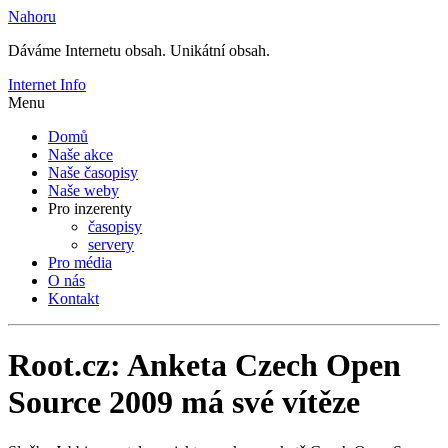
Nahoru
Dáváme Internetu obsah. Unikátní obsah.
Internet Info
Menu
Domů
Naše akce
Naše časopisy
Naše weby
Pro inzerenty
časopisy
servery
Pro média
O nás
Kontakt
Root.cz: Anketa Czech Open
Source 2009 má své vítěze