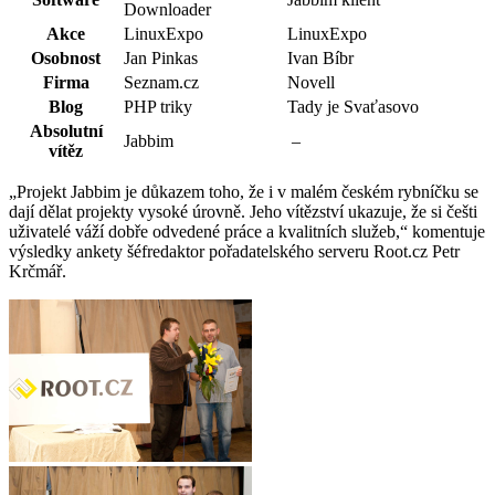
Downloader
Akce
LinuxExpo
LinuxExpo
Osobnost
Jan Pinkas
Ivan Bíbr
Firma
Seznam.cz
Novell
Blog
PHP triky
Tady je Svaťasovo
Absolutní
Jabbim
–
vítěz
„Projekt Jabbim je důkazem toho, že i v malém českém rybníčku se
dají dělat projekty vysoké úrovně. Jeho vítězství ukazuje, že si češti
uživatelé váží dobře odvedené práce a kvalitních služeb,“ komentuje
výsledky ankety šéfredaktor pořadatelského serveru Root.cz Petr
Krčmář.