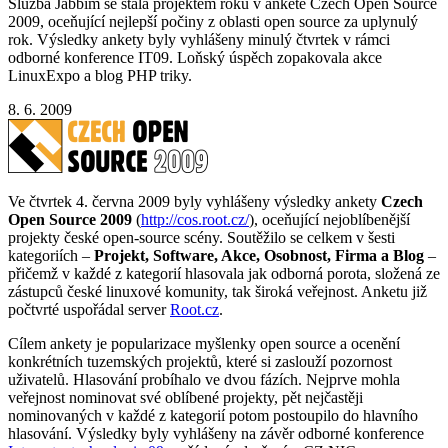
Služba Jabbim se stala projektem roku v anketě Czech Open Source
2009, oceňující nejlepší počiny z oblasti open source za uplynulý
rok. Výsledky ankety byly vyhlášeny minulý čtvrtek v rámci
odborné konference IT09. Loňský úspěch zopakovala akce
LinuxExpo a blog PHP triky.
8. 6. 2009
Ve čtvrtek 4. června 2009 byly vyhlášeny výsledky ankety
Czech
Open Source 2009
(
http://cos.root.cz/
), oceňující nejoblíbenější
projekty české open-source scény. Soutěžilo se celkem v šesti
kategoriích –
Projekt, Software, Akce, Osobnost, Firma a Blog
–
přičemž v každé z kategorií hlasovala jak odborná porota, složená ze
zástupců české linuxové komunity, tak široká veřejnost. Anketu již
počtvrté uspořádal server
Root.cz
.
Cílem ankety je popularizace myšlenky open source a ocenění
konkrétních tuzemských projektů, které si zaslouží pozornost
uživatelů. Hlasování probíhalo ve dvou fázích. Nejprve mohla
veřejnost nominovat své oblíbené projekty, pět nejčastěji
nominovaných v každé z kategorií potom postoupilo do hlavního
hlasování. Výsledky byly vyhlášeny na závěr odborné konference