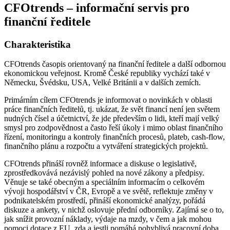
CFOtrends – informační servis pro
finanční ředitele
Charakteristika
CFOtrends časopis orientovaný na finanční ředitele a další odbornou
ekonomickou veřejnost. Kromě České republiky vychází také v
Německu, Švédsku, USA, Velké Británii a v dalších zemích.
Primárním cílem CFOtrends je informovat o novinkách v oblasti
práce finančních ředitelů, tj. ukázat, že svět financí není jen světem
nudných čísel a účetnictví, že jde především o lidi, kteří mají velký
smysl pro zodpovědnost a často řeší úkoly i mimo oblast finančního
řízení, monitoringu a kontroly finančních procesů, plateb, cash-flow,
finančního plánu a rozpočtu a vytváření strategických projektů.
CFOtrends přináší rovněž informace a diskuse o legislativě,
zprostředkovává nezávislý pohled na nové zákony a předpisy.
Věnuje se také obecným a speciálním informacím o celkovém
vývoji hospodářství v ČR, Evropě a ve světě, reflektuje změny v
podnikatelském prostředí, přináší ekonomické analýzy, pořádá
diskuze a ankety, v nichž oslovuje přední odborníky. Zajímá se o to,
jak snížit provozní náklady, výdaje na mzdy, v čem a jak mohou
pomoci dotace z EU, zda a jestli pomáhá pohyblivá pracovní doba,