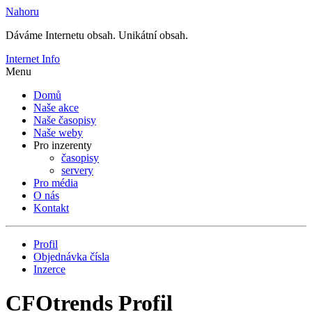
Nahoru
Dáváme Internetu obsah. Unikátní obsah.
Internet Info
Menu
Domů
Naše akce
Naše časopisy
Naše weby
Pro inzerenty
časopisy
servery
Pro média
O nás
Kontakt
Profil
Objednávka čísla
Inzerce
CFOtrends Profil