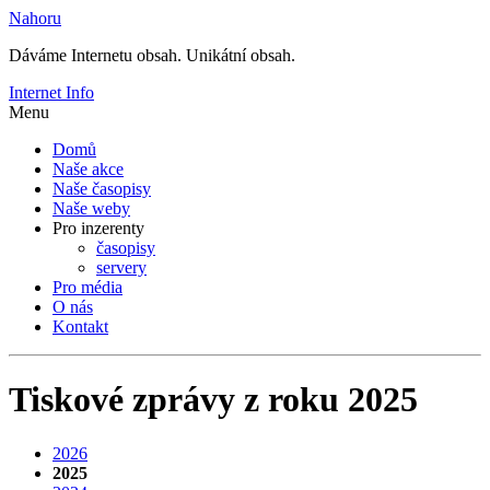
Nahoru
Dáváme Internetu obsah. Unikátní obsah.
Internet Info
Menu
Domů
Naše akce
Naše časopisy
Naše weby
Pro inzerenty
časopisy
servery
Pro média
O nás
Kontakt
Tiskové zprávy z roku 2025
2026
2025