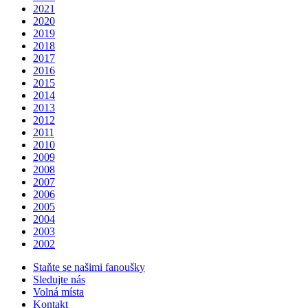
2021
2020
2019
2018
2017
2016
2015
2014
2013
2012
2011
2010
2009
2008
2007
2006
2005
2004
2003
2002
Staňte se našimi fanoušky
Sledujte nás
Volná místa
Kontakt