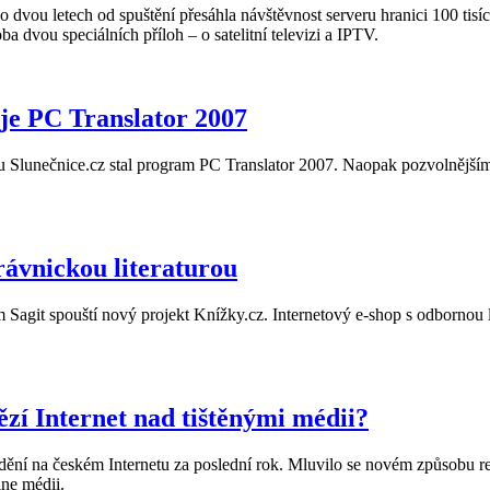
o dvou letech od spuštění přesáhla návštěvnost serveru hranici 100 tis
a dvou speciálních příloh – o satelitní televizi a IPTV.
 je PC Translator 2007
ru Slunečnice.cz stal program PC Translator 2007. Naopak pozvolněj
rávnickou literaturou
Sagit spouští nový projekt Knížky.cz. Internetový e-shop s odbornou lite
zí Internet nad tištěnými médii?
ní na českém Internetu za poslední rok. Mluvilo se novém způsobu reg
ne médii.