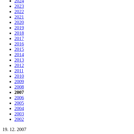
2024
2023
2022
2021
2020
2019
2018
2017
2016
2015
2014
2013
2012
2011
2010
2009
2008
2007
2006
2005
2004
2003
2002
19. 12. 2007