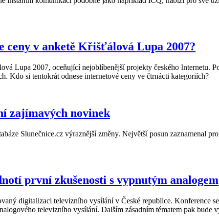
zvané instantní komunikaci podobně jako například ICQ, nabízí pro své u
e ceny v anketě Křišťálová Lupa 2007?
ová Lupa 2007, oceňující nejoblíbenější projekty českého Internetu. Po 
. Kdo si tentokrát odnese internetové ceny ve čtrnácti kategoriích?
ní zajímavých novinek
tabáze Slunečnice.cz výraznější změny. Největší posun zaznamenal pro
odnotí první zkušenosti s vypnutým analogem
ovaný digitalizaci televizního vysílání v České republice. Konference 
 analogového televizního vysílání. Dalším zásadním tématem pak bude 