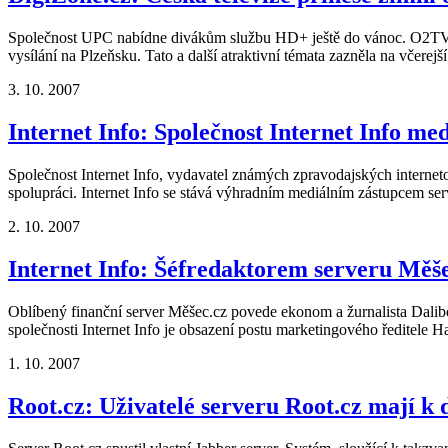
Společnost UPC nabídne divákům službu HD+ ještě do vánoc. O2TV bu
vysílání na Plzeňsku. Tato a další atraktivní témata zazněla na včerej
3. 10. 2007
Internet Info: Společnost Internet Info me
Společnost Internet Info, vydavatel známých zpravodajských interneto
spolupráci. Internet Info se stává výhradním mediálním zástupcem se
2. 10. 2007
Internet Info: Šéfredaktorem serveru Měše
Oblíbený finanční server Měšec.cz povede ekonom a žurnalista Dali
společnosti Internet Info je obsazení postu marketingového ředitele 
1. 10. 2007
Root.cz: Uživatelé serveru Root.cz mají k d