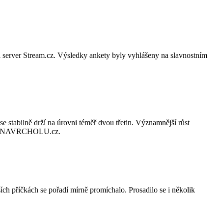
l server Stream.cz. Výsledky ankety byly vyhlášeny na slavnostním
e stabilně drží na úrovni téměř dvou třetin. Významnější růst
lužby NAVRCHOLU.cz.
ch příčkách se pořadí mírně promíchalo. Prosadilo se i několik