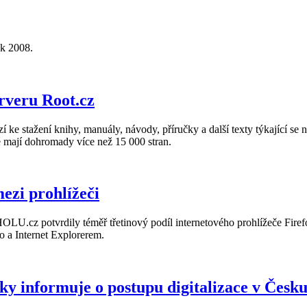
ok 2008.
rveru Root.cz
 ke stažení knihy, manuály, návody, příručky a další texty týkající se
eré mají dohromady více než 15 000 stran.
zi prohlížeči
.cz potvrdily téměř třetinový podíl internetového prohlížeče Firefox
o a Internet Explorerem.
ky informuje o postupu digitalizace v Česk