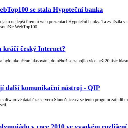
ebTop100 se stala Hypoteční banka
jako nejlepší firemní web prezentaci Hypoteční banky. Ta zvítězila 
ku soutěže WebTop100.
kráčí český Internet?
a bylo ukončeno hlasování, do něhož se zapojilo více než 20 tisíc hlas
jí další komunikační nástroj - QIP
 softwarové databáze serveru Slunečnice.cz se tento program zařadil me
eti.
 olympiádu v roce 2010 ve vysokém rozlišení