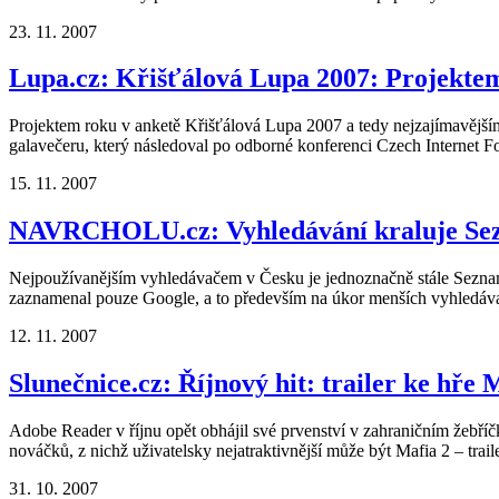
23. 11. 2007
Lupa.cz: Křišťálová Lupa 2007: Projektem
Projektem roku v anketě Křišťálová Lupa 2007 a tedy nejzajímavějším
galavečeru, který následoval po odborné konferenci Czech Internet 
15. 11. 2007
NAVRCHOLU.cz: Vyhledávání kraluje Sez
Nejpoužívanějším vyhledávačem v Česku je jednoznačně stále Seznam.cz
zaznamenal pouze Google, a to především na úkor menších vyhledáv
12. 11. 2007
Slunečnice.cz: Říjnový hit: trailer ke hře 
Adobe Reader v říjnu opět obhájil své prvenství v zahraničním žebříč
nováčků, z nichž uživatelsky nejatraktivnější může být Mafia 2 – traile
31. 10. 2007