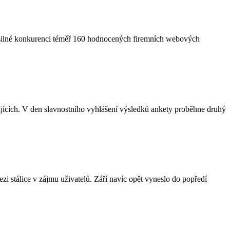
v silné konkurenci téměř 160 hodnocených firemních webových
ujících. V den slavnostního vyhlášení výsledků ankety proběhne druhý
zi stálice v zájmu uživatelů. Září navíc opět vyneslo do popředí