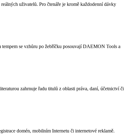
íc reálných uživatelů. Pro čtenáře je kromě každodenní dávky
ším tempem se vzhůru po žebříčku posouvají DAEMON Tools a
raturou zahrnuje řadu titulů z oblasti práva, daní, účetnictví či
istrace domén, mobilním Internetu či internetové reklamě.