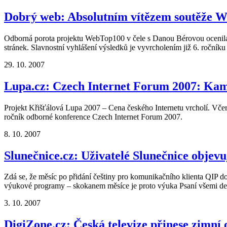
Dobrý web: Absolutním vítězem soutěže W
Odborná porota projektu WebTop100 v čele s Danou Bérovou ocenila 
stránek. Slavnostní vyhlášení výsledků je vyvrcholením již 6. roční
29. 10. 2007
Lupa.cz: Czech Internet Forum 2007: Kam 
Projekt Křišťálová Lupa 2007 – Cena českého Internetu vrcholí. Včer
ročník odborné konference Czech Internet Forum 2007.
8. 10. 2007
Slunečnice.cz: Uživatelé Slunečnice objevu
Zdá se, že měsíc po přidání češtiny pro komunikačního klienta QIP do
výukové programy – skokanem měsíce je proto výuka Psaní všemi des
3. 10. 2007
DigiZone.cz: Česká televize přinese zimní