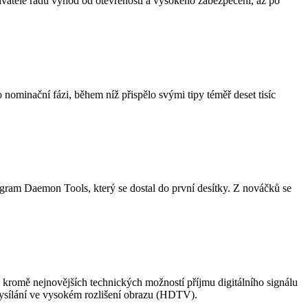
živatele řadu výhod od otevřenosti a vysokého zabezpečení, až po
nominační fázi, během níž přispělo svými tipy téměř deset tisíc
gram Daemon Tools, který se dostal do první desítky. Z nováčků se
se kromě nejnovějších technických možností příjmu digitálního signálu
vysílání ve vysokém rozlišení obrazu (HDTV).