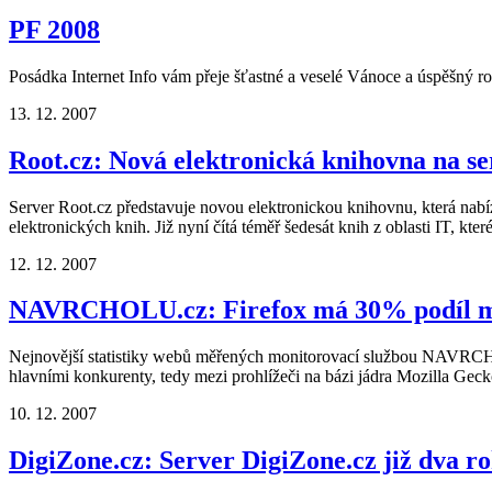
PF 2008
Posádka Internet Info vám přeje šťastné a veselé Vánoce a úspěšný r
13. 12. 2007
Root.cz: Nová elektronická knihovna na se
Server Root.cz představuje novou elektronickou knihovnu, která nabízí
elektronických knih. Již nyní čítá téměř šedesát knih z oblasti IT, kt
12. 12. 2007
NAVRCHOLU.cz: Firefox má 30% podíl me
Nejnovější statistiky webů měřených monitorovací službou NAVRCHOLU
hlavními konkurenty, tedy mezi prohlížeči na bázi jádra Mozilla Geck
10. 12. 2007
DigiZone.cz: Server DigiZone.cz již dva ro