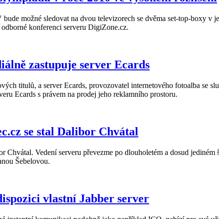
de možné sledovat na dvou televizorech se dvěma set-top-boxy v jedn
ší odborné konferenci serveru DigiZone.cz.
diálně zastupuje server Ecards
vých titulů, a server Ecards, provozovatel internetového fotoalba se sl
rveru Ecards s právem na prodej jeho reklamního prostoru.
c.cz se stal Dalibor Chvátal
bor Chvátal. Vedení serveru převezme po dlouholetém a dosud jediném
Hanou Šebelovou.
ispozici vlastní Jabber server