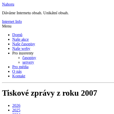
Nahoru
Dáváme Internetu obsah. Unikátní obsah.
Internet Info
Menu
Domů
Naše akce
Naše časopisy
Naše weby
Pro inzerenty
časopisy
servery
Pro média
O nás
Kontakt
Tiskové zprávy z roku 2007
2026
2025