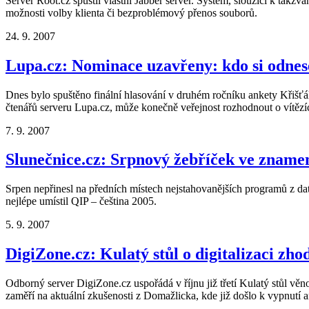
Server Root.cz spustil vlastní Jabber server. Systém, sloužící k tak
možnosti volby klienta či bezproblémový přenos souborů.
24. 9. 2007
Lupa.cz: Nominace uzavřeny: kdo si odnes
Dnes bylo spuštěno finální hlasování v druhém ročníku ankety Křišťál
čtenářů serveru Lupa.cz, může konečně veřejnost rozhodnout o vítězích
7. 9. 2007
Slunečnice.cz: Srpnový žebříček ve zname
Srpen nepřinesl na předních místech nejstahovanějších programů z da
nejlépe umístil QIP – čeština 2005.
5. 9. 2007
DigiZone.cz: Kulatý stůl o digitalizaci zh
Odborný server DigiZone.cz uspořádá v říjnu již třetí Kulatý stůl věn
zaměří na aktuální zkušenosti z Domažlicka, kde již došlo k vypnutí