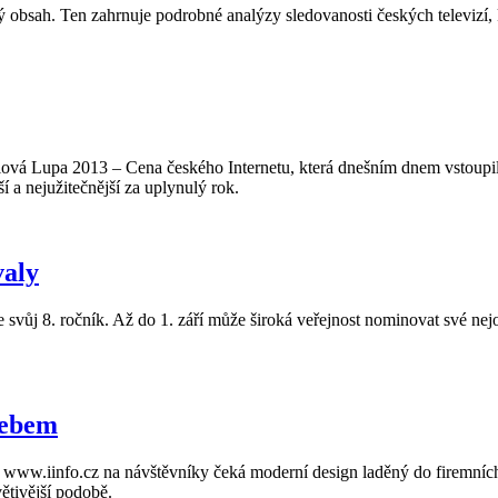
bsah. Ten zahrnuje podrobné analýzy sledovanosti českých televizí, k
lová Lupa 2013 – Cena českého Internetu, která dnešním dnem vstoupila 
 a nejužitečnější za uplynulý rok.
valy
vůj 8. ročník. Až do 1. září může široká veřejnost nominovat své nejob
webem
se www.iinfo.cz na návštěvníky čeká moderní design laděný do firemních 
větivější podobě.