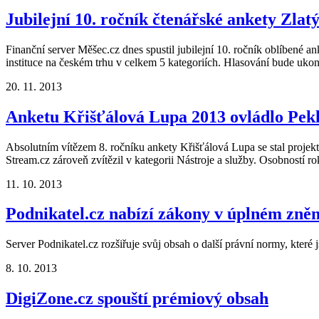
Jubilejní 10. ročník čtenářské ankety Zlat
Finanční server Měšec.cz dnes spustil jubilejní 10. ročník oblíbené an
instituce na českém trhu v celkem 5 kategoriích. Hlasování bude uko
20. 11. 2013
Anketu Křišťálová Lupa 2013 ovládlo Peklo
Absolutním vítězem 8. ročníku ankety Křišťálová Lupa se stal projekt 
Stream.cz zároveň zvítězil v kategorii Nástroje a služby. Osobností ro
11. 10. 2013
Podnikatel.cz nabízí zákony v úplném zně
Server Podnikatel.cz rozšiřuje svůj obsah o další právní normy, kter
8. 10. 2013
DigiZone.cz spouští prémiový obsah