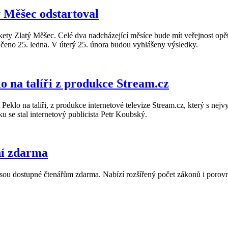
ý Měšec odstartoval
kety Zlatý Měšec. Celé dva nadcházející měsíce bude mít veřejnost opět p
nčeno 25. ledna. V úterý 25. února budou vyhlášeny výsledky.
 na talíři z produkce Stream.cz
Peklo na talíři, z produkce internetové televize Stream.cz, který s nej
ku se stal internetový publicista Petr Koubský.
ní zdarma
é jsou dostupné čtenářům zdarma. Nabízí rozšířený počet zákonů i porov