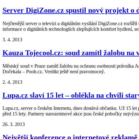
Server DigiZone.cz spustil nový projekt o
Nejčtenější server o televizi a digitálním vysílání DigiZone.cz rozší
informace o digitálních technologiích zlepšujících komfort bydlení, s
3. 4. 2013
Kauza Tojecool.cz: soud zamítl žalobu na 
Městský soud v Praze zamítl žalobu na ochranu osobnosti právníka A
Dočekala – Pooh.cz. Verdikt ještě není pravomocný.
2. 4. 2013
Lupa.cz slaví 15 let – oblékla na chvíli sta
Lupa.cz, server o českém Internetu, dnes dostává občanku. Už 15 let 
před 15 lety. Partnery narozeninové akce jsou české pobočky nejvýz
26. 3. 2013
Největší konference o internetové reklamě 