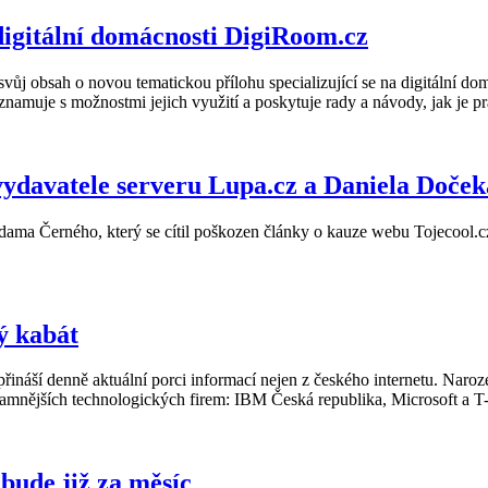
 digitální domácnosti DigiRoom.cz
řil svůj obsah o novou tematickou přílohu specializující se na digitální
eznamuje s možnostmi jejich využití a poskytuje rady a návody, jak je pr
vydavatele serveru Lupa.cz a Daniela Doček
dama Černého, který se cítil poškozen články o kauze webu Tojecool.c
rý kabát
přináší denně aktuální porci informací nejen z českého internetu. Naro
namnějších technologických firem: IBM Česká republika, Microsoft a 
bude již za měsíc