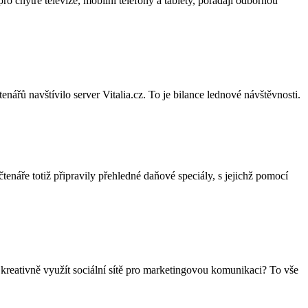
ro chytré televize, mobilní telefony a tablety, pořádají odbornou
nářů navštívilo server Vitalia.cz. To je bilance lednové návštěvnosti.
enáře totiž připravily přehledné daňové speciály, s jejichž pomocí
k kreativně využít sociální sítě pro marketingovou komunikaci? To vše