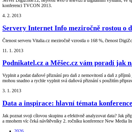
Server DigiZone.cz, největší web o televizi a digitálním vysílání, ve 
konferenci TVCON 2013.
4. 2. 2013
Servery Internet Info meziročně rostou o d
Čtenost serveru Vitalia.cz meziročně vzrostla o 168 %, čtenost DigiZon
11. 1. 2013
Podnikatel.cz a Měšec.cz vám poradí jak n
Vyplnit a podat daňové přiznání pro daň z nemovitostí a daň z příjmů 
mohou snadno a rychle vyplnit svá daňová přiznání s použitím připra
3. 1. 2013
Data a inspirace: hlavní témata konferenc
Jak poznat svoji cílovou skupinu a efektivně analyzovat data? Jak při
a mnohem víc čeká návštěvníky 2. ročníku konference New Media Ins
2026