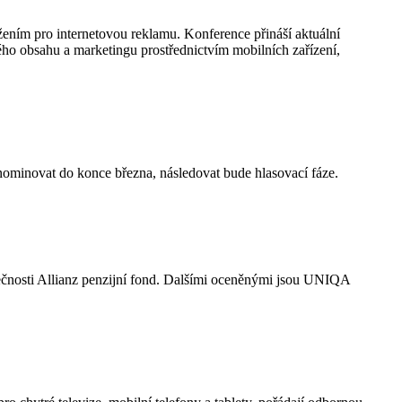
ením pro internetovou reklamu. Konference přináší aktuální
ého obsahu a marketingu prostřednictvím mobilních zařízení,
 nominovat do konce března, následovat bude hlasovací fáze.
olečnosti Allianz penzijní fond. Dalšími oceněnými jsou UNIQA