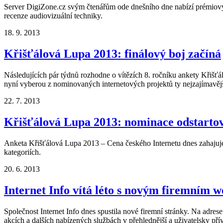
Server DigiZone.cz svým čtenářům ode dnešního dne nabízí prémiový o
recenze audiovizuální techniky.
18. 9. 2013
Křišťálová Lupa 2013: finálový boj začíná
Následujících pár týdnů rozhodne o vítězích 8. ročníku ankety Křišťá
nyní vyberou z nominovaných internetových projektů ty nejzajímavější
22. 7. 2013
Křišťálová Lupa 2013: nominace odstarto
Anketa Křišťálová Lupa 2013 – Cena českého Internetu dnes zahajuje s
kategoriích.
20. 6. 2013
Internet Info vítá léto s novým firemním 
Společnost Internet Info dnes spustila nové firemní stránky. Na adre
akcích a dalších nabízených službách v přehlednější a uživatelsky pří