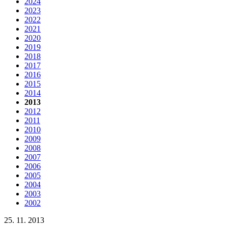
2024
2023
2022
2021
2020
2019
2018
2017
2016
2015
2014
2013
2012
2011
2010
2009
2008
2007
2006
2005
2004
2003
2002
25. 11. 2013