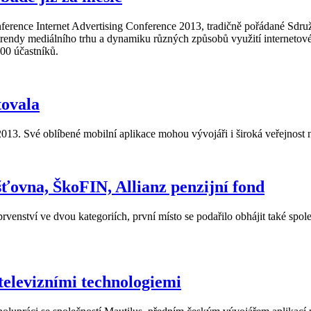
erence Internet Advertising Conference 2013, tradičně pořádané Sdruž
 trendy mediálního trhu a dynamiku různých způsobů využití internetov
500 účastníků.
tovala
2013. Své oblíbené mobilní aplikace mohou vývojáři i široká veřejnost
ťovna, ŠkoFIN, Allianz penzijní fond
rvenství ve dvou kategoriích, první místo se podařilo obhájit také sp
elevizními technologiemi