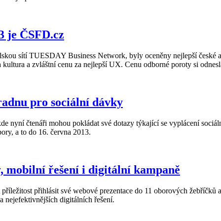
3 je ČSFD.cz
lskou sítí TUESDAY Business Network, byly oceněny nejlepší české a s
a kultura a zvláštní cenu za nejlepší UX. Cenu odborné poroty si odnes
radnu pro sociální dávky
kde nyní čtenáři mohou pokládat své dotazy týkající se vyplácení sociá
ory, a to do 16. června 2013.
 mobilní řešení i digitální kampaně
 příležitost přihlásit své webové prezentace do 11 oborových žebříčků 
nejefektivnějších digitálních řešení.