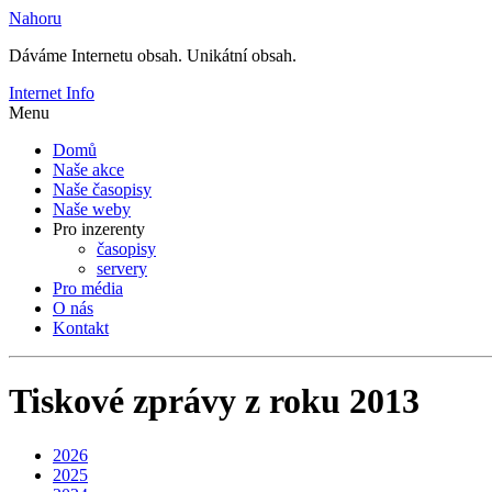
Nahoru
Dáváme Internetu obsah. Unikátní obsah.
Internet Info
Menu
Domů
Naše akce
Naše časopisy
Naše weby
Pro inzerenty
časopisy
servery
Pro média
O nás
Kontakt
Tiskové zprávy z roku 2013
2026
2025