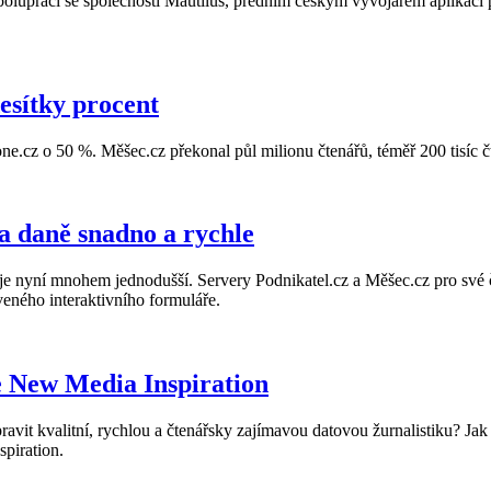
spolupráci se společností Mautilus, předním českým vývojářem aplikací p
esítky procent
e.cz o 50 %. Měšec.cz překonal půl milionu čtenářů, téměř 200 tisíc čte
a daně snadno a rychle
je nyní mnohem jednodušší. Servery Podnikatel.cz a Měšec.cz pro své čt
veného interaktivního formuláře.
e New Media Inspiration
pravit kvalitní, rychlou a čtenářsky zajímavou datovou žurnalistiku? Ja
piration.